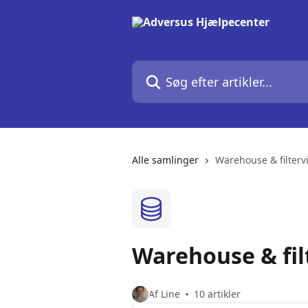
Spring videre til hovedindholdet
Søg efter artikler...
Alle samlinger
Warehouse & filterv
Warehouse & fil
Af Line
10 artikler