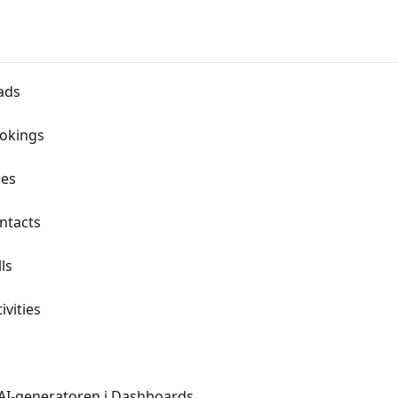
ads
ookings
les
ntacts
ls
ivities
 AI-generatoren i Dashboards