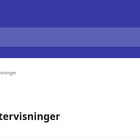
isninger
tervisninger